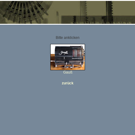
Bitte anklicken
Gauß
zurück